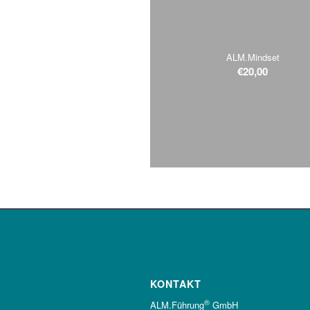
ALM.Mindset
€
20,00
KONTAKT
®
ALM.Führung
GmbH